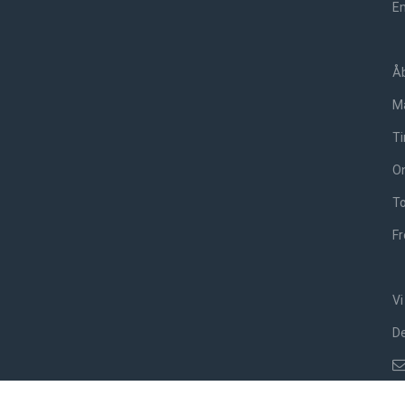
Em
Åb
Ma
Ti
On
To
Fr
Vi
De