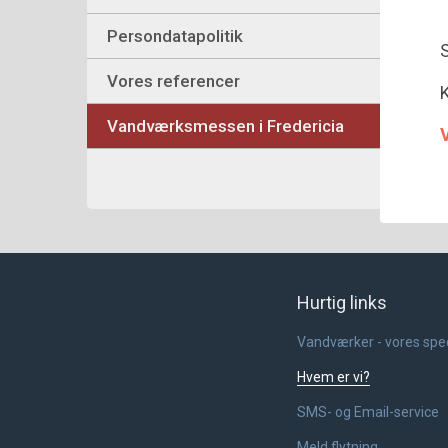
Persondatapolitik
S
Vores referencer
K
Vandværksmessen i Fredericia
V
Hurtig links
Vandværker - vores spe
Hvem er vi?
SMS- og Email-service
Meld flytning