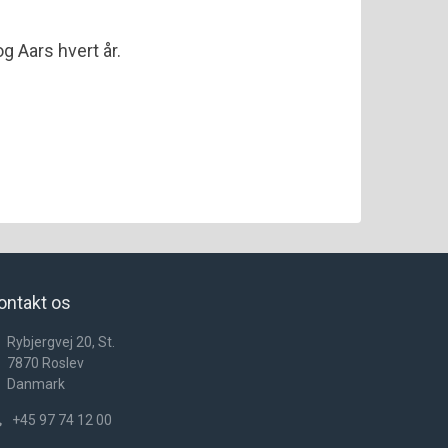
 Aars hvert år.
ontakt os
Rybjergvej 20, St.
7870
Roslev
Danmark
+45 97 74 12 00