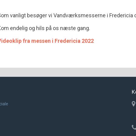
om vanligt besøger vi Vandværksmesserne i Fredericia og
om endelig og hils på os næste gang.
ideoklip fra messen i Fredericia 2022
K
ciale