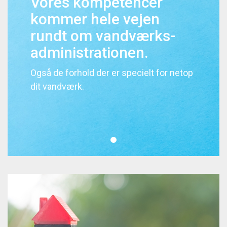
Vores kompetencer
kommer hele vejen
rundt om vandværks-
administrationen.
Også de forhold der er specielt for netop
dit vandværk.