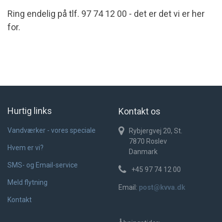
Ring endelig på tlf. 97 74 12 00 - det er det vi er her
for.
Hurtig links
Kontakt os
Vandværker - vores speciale
Rybjergvej 20, St.
7870
Roslev
Hvem er vi?
Danmark
SMS- og Email-service
+45 97 74 12 00
Meld flytning
Email:
post@kvva.dk
Kontakt