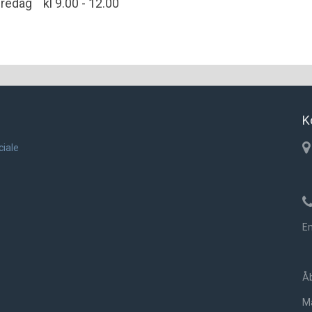
redag kl 9.00 - 12.00
K
ciale
Em
Åb
Ma