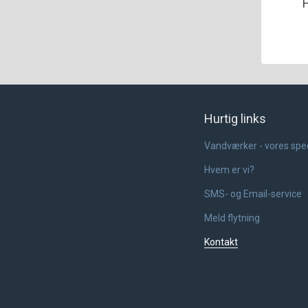
F
Hurtig links
Vandværker - vores spe
Hvem er vi?
SMS- og Email-service
Meld flytning
Kontakt