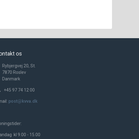
ontakt os
Rybjergvej 20, St.
7870
Roslev
Danmark
+45 97 74 12 00
ail:
post@kvva.dk
ningstider:
ndag kl 9.00 - 15.00