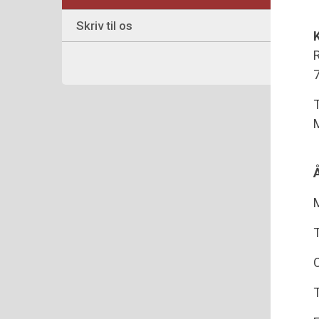
Skriv til os
R
M
M
T
O
T